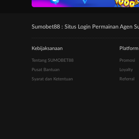
Sumobet88 : Situs Login Permainan Agen S
Kebijaksanaan
Platform
Tentang SUMOBET88
Promosi
Pusat Bantuan
Loyalty
Syarat dan Ketentuan
Referral