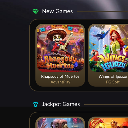
New Games
Rhapsody of Muertos
Wings of Iguazu
AdvantPlay
PG Soft
Jackpot Games