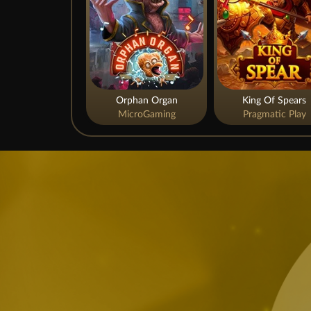
Orphan Organ
King Of Spears
MicroGaming
Pragmatic Play