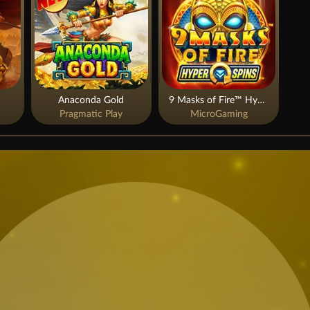
Anaconda Gold
9 Masks of Fire™ HyperSpins™
Pragmatic Play
MicroGaming