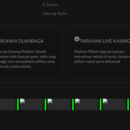
E-Sports
Sabung Ayam
ARUHAN OLAHRAGA
TARUHAN LIVE KASIN
book Gaming Platform Terbaik
Platform Pilihan bagi perusahaan-
rkan lebih banyak game, odds yang
perusahaan terbaik di dunia, dengan
tinggi, dan menyediakan pilihan yang
pilihan variasi game terbanyak
banyak untuk pemain.