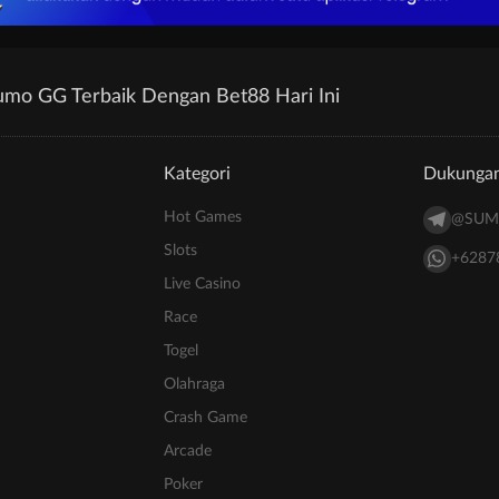
umo GG Terbaik Dengan Bet88 Hari Ini
Kategori
Dukunga
Hot Games
@SUM
Slots
+6287
Live Casino
Race
Togel
Olahraga
Crash Game
Arcade
Poker