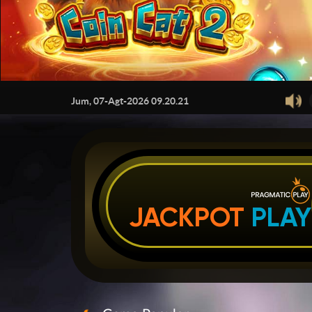
Jum, 07-Agt-2026 09.20.21
Pemeliharaan Terjadwal: PP Virtual Sports pada 
JACKPOT
PLAY