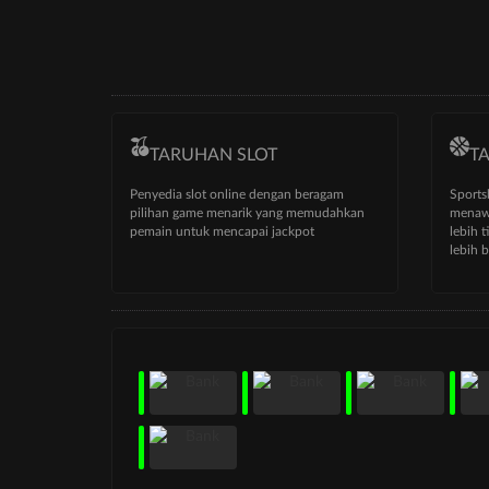
TARUHAN SLOT
T
Penyedia slot online dengan beragam
Sports
pilihan game menarik yang memudahkan
menawa
pemain untuk mencapai jackpot
lebih 
lebih 