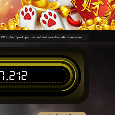
al Sports permainan tidak akan tersedia. Kami memohon maaf atas ketidaknyamanan 
84,424