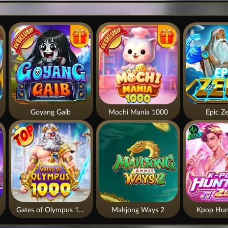
Goyang Gaib
Mochi Mania 1000
Epic Z
Gates of Olympus 1000
Mahjong Ways 2
Kpop Hun