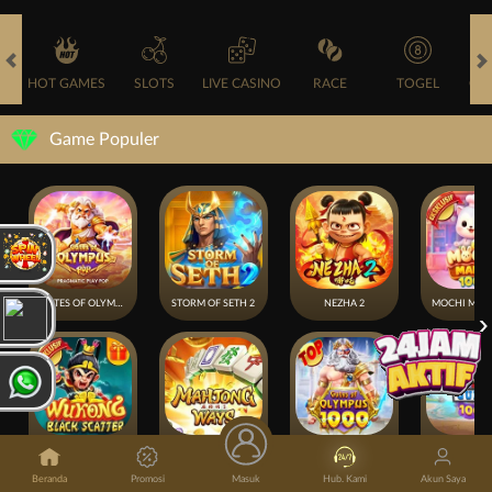
HOT GAMES
SLOTS
LIVE CASINO
RACE
TOGEL
OL
Game Populer
GATES OF OLYMPUS POP
STORM OF SETH 2
NEZHA 2
WUKONG - BLACK SCATTER
MAHJONG WAYS
GATES OF OLYMPUS 1000
Beranda
Promosi
Masuk
Hub. Kami
Akun Saya