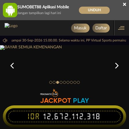
×
SUMOBET88 Aplikasi Mobile
UNDUH
Jangan tampilkan lagi hari ini
Masuk
Daftar
5.00.00 sampai 30-Sep-2026 15.00.00. Selama waktu ini, PP Virtual Sports permaina
JACKPOT
PLAY
IDR
12,672,112,318