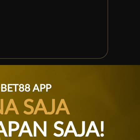
BET88 APP
A SAJA
PAN SAJA!