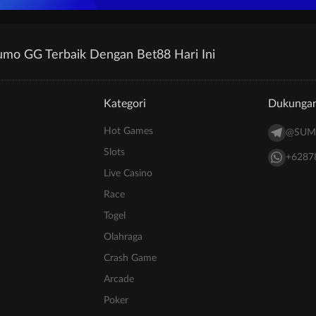
umo GG Terbaik Dengan Bet88 Hari Ini
Kategori
Dukunga
Hot Games
@SUM
Slots
+6287
Live Casino
Race
Togel
Olahraga
Crash Game
Arcade
Poker