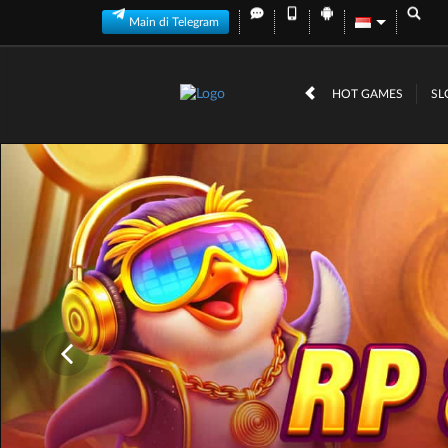
Main di Telegram
HOT GAMES
SL