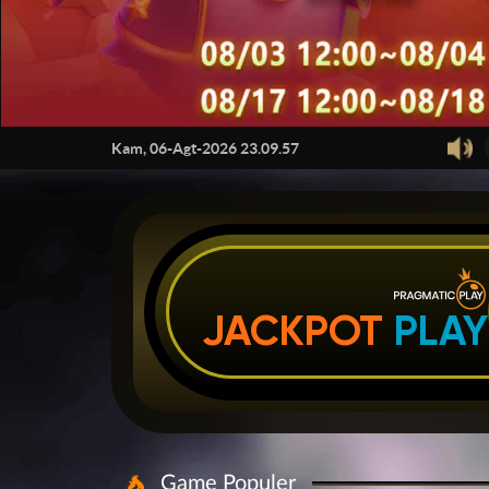
Kam, 06-Agt-2026 23.09.57
a 30-Jun-2026 dari 15.00.00 sampai 30-Sep-2026 15.00.00. Selama waktu ini, PP Vir
JACKPOT
PLAY
Game Populer