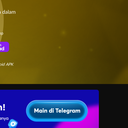
 dalam
pp
oid APK