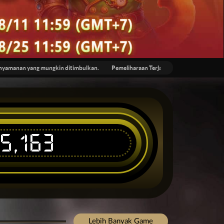
 yang mungkin ditimbulkan.
Pemeliharaan Terjadwal: MarbleX pada 31-Jul-2026 d
85,357
Lebih Banyak Game