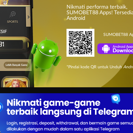
Nikmati performa terbaik,
SUMOBET88 Apps! Tersedia
Android
SUMOBET88 A
*Pindai kode QR untuk Unduh
Andr