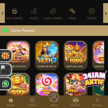
HOT GAMES
SLOTS
LIVE CASINO
RACE
TOGEL
OL
Game Populer
GATES OF OLYMPUS POP
STORM OF SETH 2
FORTUNE GARUDA 1000
FORTUNE GEMS 500
SWEET BONANZA 2500
POKER WIN
Beranda
Promosi
Masuk
Hub. Kami
Akun Saya