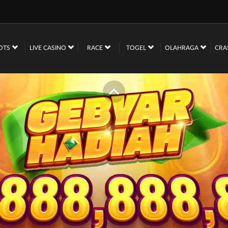
OTS
LIVE CASINO
RACE
TOGEL
OLAHRAGA
CRA