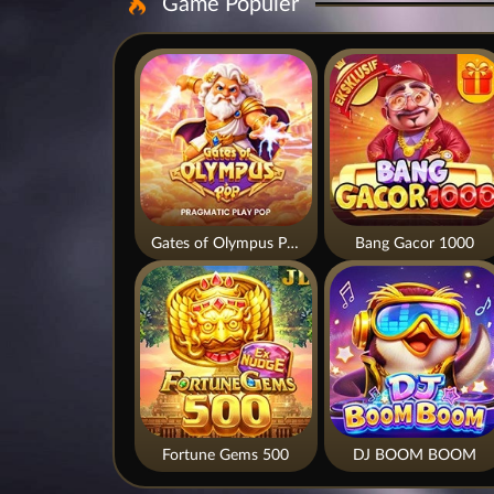
Game Populer
Gates of Olympus POP
Bang Gacor 1000
Fortune Gems 500
DJ BOOM BOOM