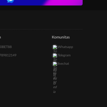
n
Komunitas
0BET88
Whatsapp
789812149
Telegram
livechat