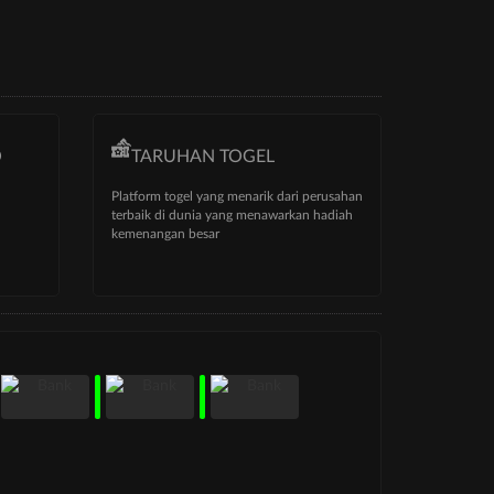
O
TARUHAN TOGEL
Platform togel yang menarik dari perusahan
terbaik di dunia yang menawarkan hadiah
kemenangan besar