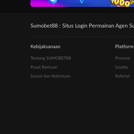
Sumobet88 : Situs Login Permainan Agen S
Kebijaksanaan
Platform
Tentang SUMOBET88
Promosi
Pusat Bantuan
Loyalty
Syarat dan Ketentuan
Referral