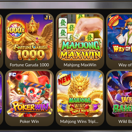
Fortune Garuda 1000
Mahjong MaxWin
Way of
Poker Win
Mahjong Wins Triple Pot
Wild B