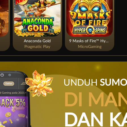
Anaconda Gold
9 Masks of Fire™ HyperSpins™
Pragmatic Play
MicroGaming
UNDUH
SUMO
DI MAN
DAN KA