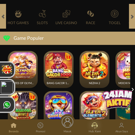
HOT GAMES
SLOTS
LIVE CASINO
RACE
TOGEL
OL
Game Populer
GATES OF OLYMPUS POP
BANG GACOR 1000
NEZHA 2
MAHJONG WINS 3 – BLACK SCATTER
DJ BOOM BOOM
SUPER ELEMENTS 2
Beranda
Promosi
Masuk
Hub. Kami
Akun Saya