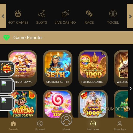
HOT GAMES
SLOTS
LIVE CASINO
RACE
TOGEL
OL
Game Populer
GATES OF OLYMPUS POP
STORM OF SETH 2
FORTUNE GARUDA 1000
WUKONG - BLACK SCATTER
SWEET BONANZA 2500
GATES OF OLYMPUS 1000
Beranda
Promosi
Masuk
Hub. Kami
Akun Saya