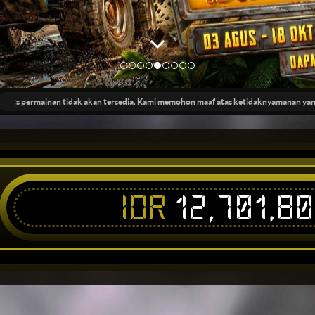
rmainan tidak akan tersedia. Kami memohon maaf atas ketidaknyamanan yang mungkin 
IDR
12,701,80