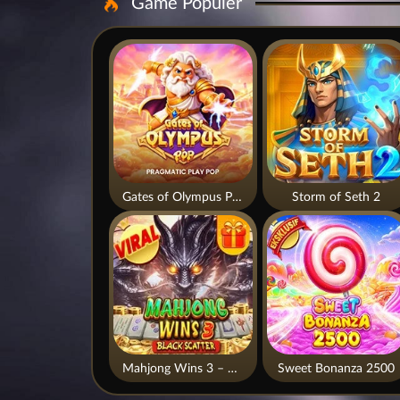
Game Populer
Gates of Olympus POP
Storm of Seth 2
Mahjong Wins 3 – Black Scatter
Sweet Bonanza 2500