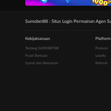
Sumobet88 : Situs Login Permainan Agen S
Kebijaksanaan
Platform
Tentang SUMOBET88
Promosi
Pusat Bantuan
Loyalty
Syarat dan Ketentuan
Referral