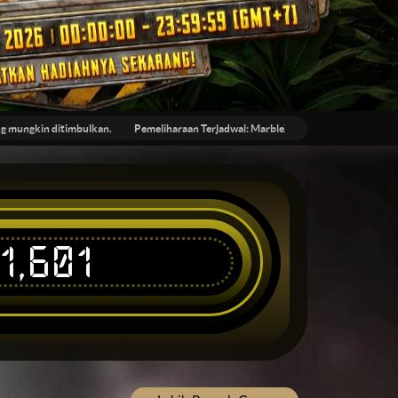
ditimbulkan.
Pemeliharaan Terjadwal: MarbleX pada 31-Jul-2026 dari 00.00.00 
1,601