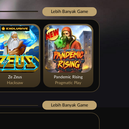
Lebih Banyak Game
Ze Zeus
Pandemic Rising
Hacksaw
Pragmatic Play
Lebih Banyak Game