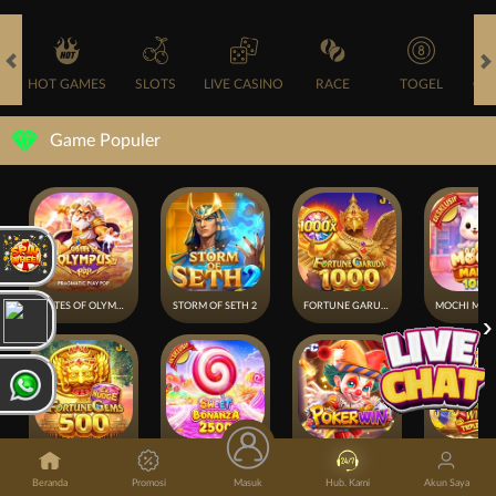
HOT GAMES
SLOTS
LIVE CASINO
RACE
TOGEL
OL
Game Populer
GATES OF OLYMPUS POP
STORM OF SETH 2
FORTUNE GARUDA 1000
FORTUNE GEMS 500
SWEET BONANZA 2500
POKER WIN
Beranda
Promosi
Masuk
Hub. Kami
Akun Saya