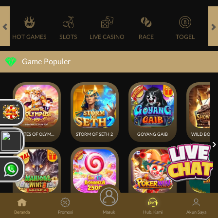
HOT GAMES
SLOTS
LIVE CASINO
RACE
TOGEL
OL
Game Populer
GATES OF OLYMPUS POP
STORM OF SETH 2
GOYANG GAIB
MAHJONG WINS 3 – BLACK SCATTER
SWEET BONANZA 2500
POKER WIN
Beranda
Promosi
Masuk
Hub. Kami
Akun Saya