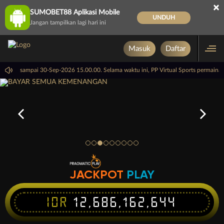
×
SUMOBET88 Aplikasi Mobile
UNDUH
Jangan tampilkan lagi hari ini
Masuk
Daftar
15.00.00 sampai 30-Sep-2026 15.00.00. Selama waktu ini, PP Virtual Sports permain
JACKPOT
PLAY
IDR
12,686,162,644