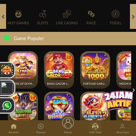
HOT GAMES
SLOTS
LIVE CASINO
RACE
TOGEL
OL
Game Populer
GATES OF OLYMPUS POP
BANG GACOR 1000
FORTUNE GARUDA 1000
MAHJONG WINS 3 – BLACK SCATTER
DJ BOOM BOOM
SUPER ELEMENTS 2
Beranda
Promosi
Masuk
Hub. Kami
Akun Saya