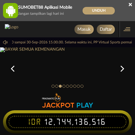
×
SUMOBET88 Aplikasi Mobile
UNDUH
Jangan tampilkan lagi hari ini
Masuk
Daftar
 15.00.00 sampai 30-Sep-2026 15.00.00. Selama waktu ini, PP Virtual Sports perma
JACKPOT
PLAY
IDR
12,744,136,516