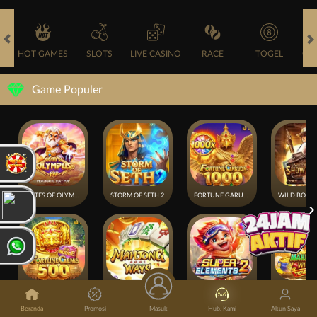
HOT GAMES
SLOTS
LIVE CASINO
RACE
TOGEL
OL
Game Populer
GATES OF OLYMPUS POP
STORM OF SETH 2
FORTUNE GARUDA 1000
FORTUNE GEMS 500
MAHJONG WAYS
SUPER ELEMENTS 2
Beranda
Promosi
Masuk
Hub. Kami
Akun Saya