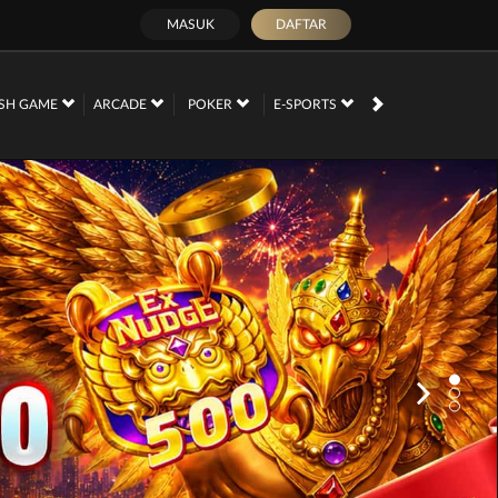
MASUK
DAFTAR
SH GAME
ARCADE
POKER
E-SPORTS
SABUNG AYAM