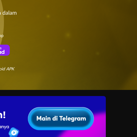
 dalam
pp
oid APK