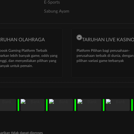
E-Sports
Sabung Ayam
ARUHAN OLAHRAGA
TARUHAN LIVE KASIN
book Gaming Platform Terbaik
Platform Pilihan bagi perusahaan-
rkan lebih banyak game, odds yang
perusahaan terbaik di dunia, dengan
tinggi, dan menyediakan pilihan yang
pilihan variasi game terbanyak
banyak untuk pemain.
arikan tidak dapat diproses