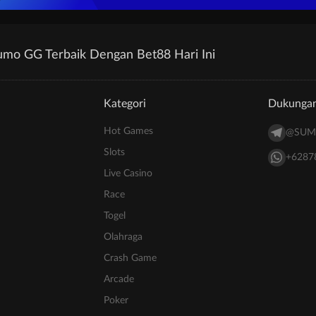
umo GG Terbaik Dengan Bet88 Hari Ini
Kategori
Dukunga
Hot Games
@SUM
Slots
+6287
Live Casino
Race
Togel
Olahraga
Crash Game
Arcade
Poker