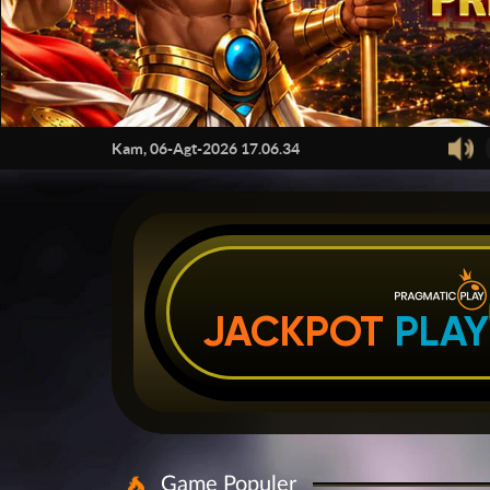
Kam, 06-Agt-2026 17.06.34
 30-Jun-2026 dari 15.00.00 sampai 30-Sep-2026 15.00.00. Selama waktu ini, PP Vir
JACKPOT
PLAY
Game Populer