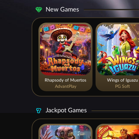
New Games
Rhapsody of Muertos
Wings of Iguazu
AdvantPlay
PG Soft
Jackpot Games