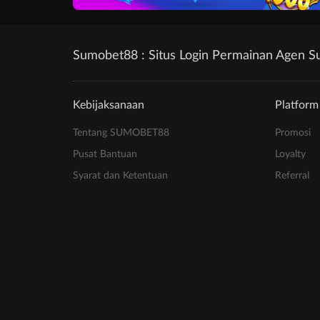
Sumobet88 : Situs Login Permainan Agen S
Kebijaksanaan
Platform
Tentang SUMOBET88
Promosi
Pusat Bantuan
Loyalty
Syarat dan Ketentuan
Referral