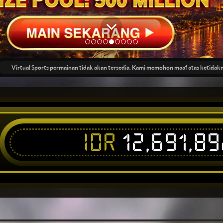
tual Sports permainan tidak akan tersedia. Kami memohon maaf atas ketidaknyamanan
IDR
12,691,89