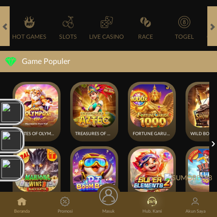
HOT GAMES
SLOTS
LIVE CASINO
RACE
TOGEL
OL
Game Populer
GATES OF OLYMPUS POP
TREASURES OF AZTEC
FORTUNE GARUDA 1000
MAHJONG WINS 3 – BLACK SCATTER
DJ BOOM BOOM
SUPER ELEMENTS 2
Beranda
Promosi
Masuk
Hub. Kami
Akun Saya