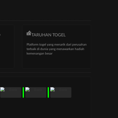
O
TARUHAN TOGEL
Platform togel yang menarik dari perusahan
terbaik di dunia yang menawarkan hadiah
kemenangan besar