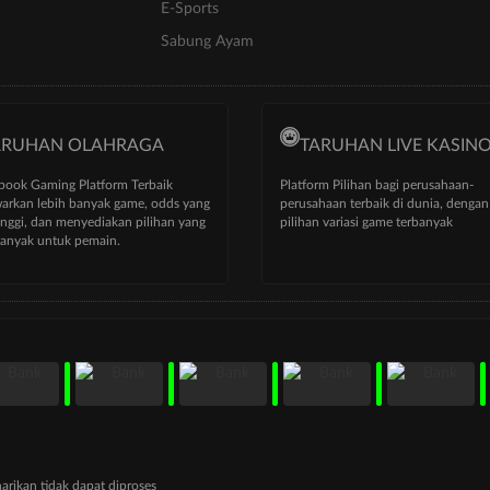
E-Sports
Sabung Ayam
ARUHAN OLAHRAGA
TARUHAN LIVE KASIN
book Gaming Platform Terbaik
Platform Pilihan bagi perusahaan-
rkan lebih banyak game, odds yang
perusahaan terbaik di dunia, dengan
tinggi, dan menyediakan pilihan yang
pilihan variasi game terbanyak
banyak untuk pemain.
arikan tidak dapat diproses