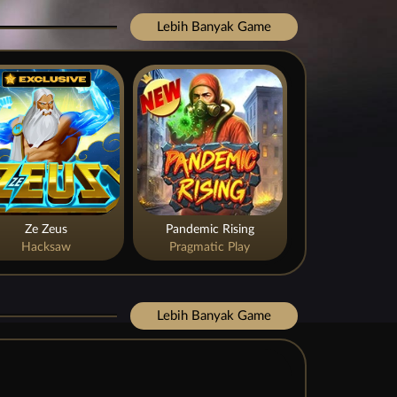
Lebih Banyak Game
Ze Zeus
Pandemic Rising
Hacksaw
Pragmatic Play
Lebih Banyak Game