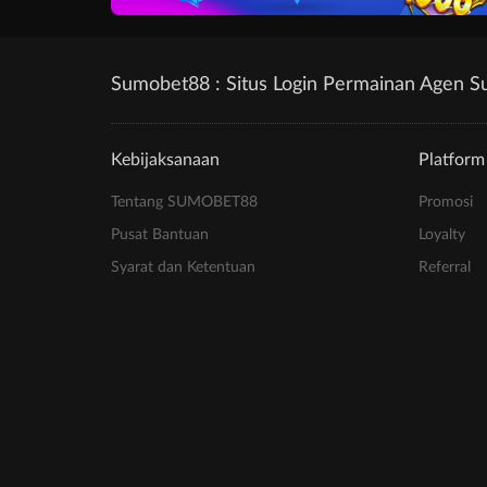
Sumobet88 : Situs Login Permainan Agen S
Kebijaksanaan
Platform
Tentang SUMOBET88
Promosi
Pusat Bantuan
Loyalty
Syarat dan Ketentuan
Referral