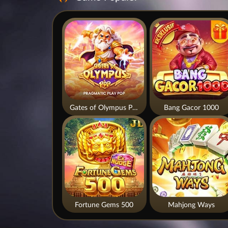
Gates of Olympus POP
Bang Gacor 1000
Fortune Gems 500
Mahjong Ways