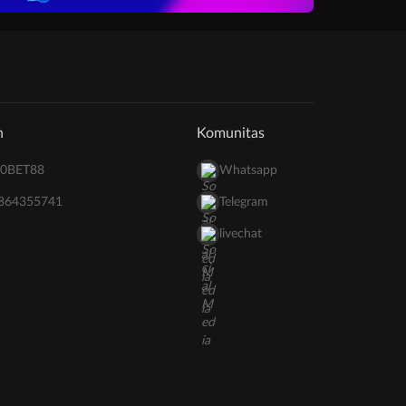
n
Komunitas
0BET88
Whatsapp
864355741
Telegram
livechat