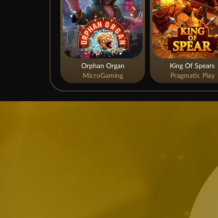
Orphan Organ
King Of Spears
MicroGaming
Pragmatic Play