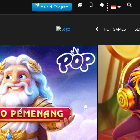
Main di Telegram
HOT GAMES
SL