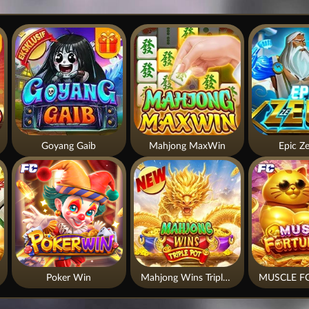
Goyang Gaib
Mahjong MaxWin
Epic Z
Poker Win
Mahjong Wins Triple Pot