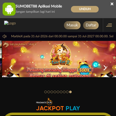
×
SUMOBET88 Aplikasi Mobile
UNDUH
Jangan tampilkan lagi hari ini
Masuk
Daftar
jadwal: MarbleX pada 31-Jul-2026 dari 00.00.00 sampai 31-Jul-2027 00.00.00. Sela
JACKPOT
PLAY