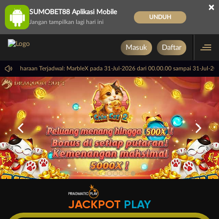
×
SUMOBET88 Aplikasi Mobile
UNDUH
Jangan tampilkan lagi hari ini
Masuk
Daftar
Pemeliharaan Terjadwal: MarbleX pada 31-Jul-2026 dari 00.00.00 sampai 31-Jul-20
JACKPOT
PLAY