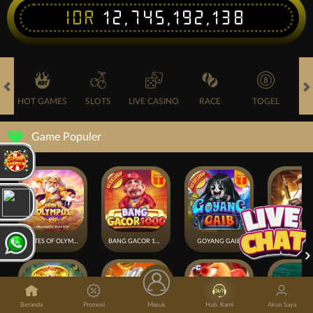
IDR
12,745,192,138
HOT GAMES
SLOTS
LIVE CASINO
RACE
TOGEL
OL
Game Populer
GATES OF OLYMPUS POP
BANG GACOR 1000
GOYANG GAIB
Beranda
Promosi
Masuk
Hub. Kami
Akun Saya