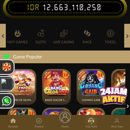
IDR
12,663,110,250
HOT GAMES
SLOTS
LIVE CASINO
RACE
TOGEL
OL
Game Populer
GATES OF OLYMPUS POP
BANG GACOR 1000
GOYANG GAIB
Beranda
Promosi
Masuk
Hub. Kami
Akun Saya