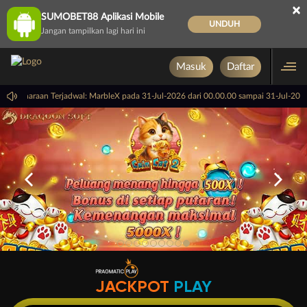
×
SUMOBET88 Aplikasi Mobile
UNDUH
Jangan tampilkan lagi hari ini
Masuk
Daftar
Pemeliharaan Terjadwal: MarbleX pada 31-Jul-2026 dari 00.00.00 sampai 31-Jul-202
JACKPOT
PLAY