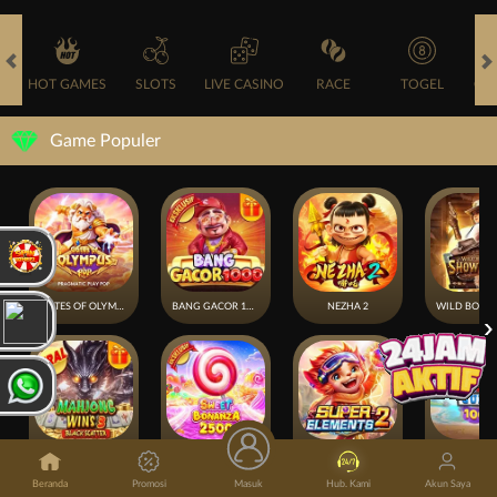
HOT GAMES
SLOTS
LIVE CASINO
RACE
TOGEL
OL
Game Populer
GATES OF OLYMPUS POP
BANG GACOR 1000
NEZHA 2
MAHJONG WINS 3 – BLACK SCATTER
SWEET BONANZA 2500
SUPER ELEMENTS 2
Beranda
Promosi
Masuk
Hub. Kami
Akun Saya